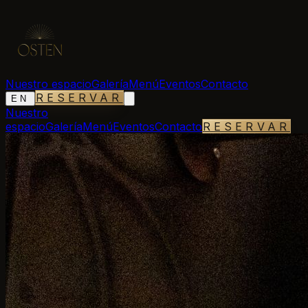
Nuestro espacio
Galería
Menú
Eventos
Contacto
RESERVAR
EN
Nuestro
espacio
Galería
Menú
Eventos
Contacto
RESERVAR